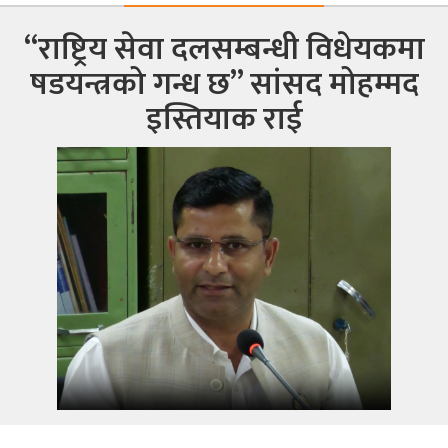
“राष्ट्रिय सेवा दलसम्बन्धी विधेयकमा
क
षडयन्त्रको गन्ध छ” सांसद मोहम्मद
इस्तियाक राई
ish News