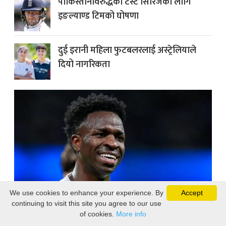
पाकिस्तानविरुद्धको टेस्ट सिरिजका लागि
इङल्याण्ड टिमको घोषणा
दुई इरानी महिला फुटबलरलाई अस्ट्रेलियाले
दियो नागरिकता
We use cookies to enhance your experience. By
Accept
continuing to visit this site you agree to our use
रियल म्याड्रिडसँग भिनिसियसको थप ६
of cookies.
More info