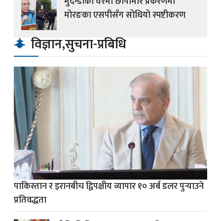
मुदन्डाको घरमा छापामार प्रकरणमा
मोरङका एसपीसँग सोधियो स्पष्टीकरण
विज्ञान,सुचना-प्रबिधि
पाकिस्तान र इरानबीच द्विपक्षीय व्यापार १० अर्ब डलर पुर्‍याउने
प्रतिवद्धता