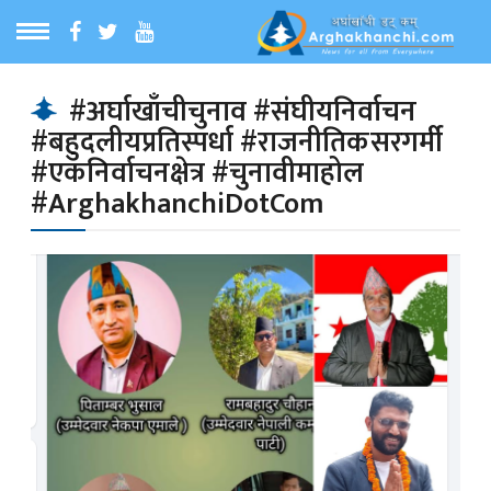
ठ
MENU
#अर्घाखाँचीचुनाव #संघीयनिर्वाचन
#बहुदलीयप्रतिस्पर्धा #राजनीतिकसरगर्मी
बारेमा
#एकनिर्वाचनक्षेत्र #चुनावीमाहोल
#ArghakhanchiDotCom
ा समाचार
रिय समाचार
का समाचार
 समाचार
्य