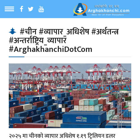
ठ
MENU
#चीन #व्यापार_अधिशेष #अर्थतन्त्र
#अन्तर्राष्ट्रिय_व्यापार
बारेमा
#ArghakhanchiDotCom
ा समाचार
रिय समाचार
का समाचार
 समाचार
२०२५ मा चीनको व्यापार अधिशेष १.१९ ट्रिलियन डलर
्य