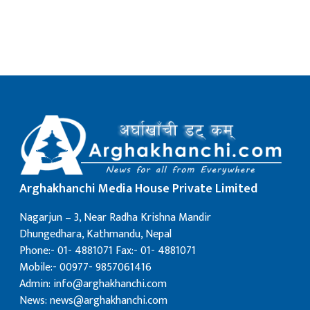
क
ish News
Arghakhanchi Media House Private Limited
Nagarjun – 3, Near Radha Krishna Mandir
Dhungedhara, Kathmandu, Nepal
Phone:- 01- 4881071 Fax:- 01- 4881071
Mobile:- 00977- 9857061416
Admin: info@arghakhanchi.com
News: news@arghakhanchi.com