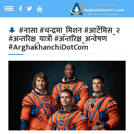
ठ
MENU
#नासा #चन्द्रमा_मिशन #आर्टेमिस_२
#अन्तरिक्ष_यात्री #अन्तरिक्ष_अन्वेषण
बारेमा
#ArghakhanchiDotCom
ा समाचार
रिय समाचार
का समाचार
 समाचार
्य