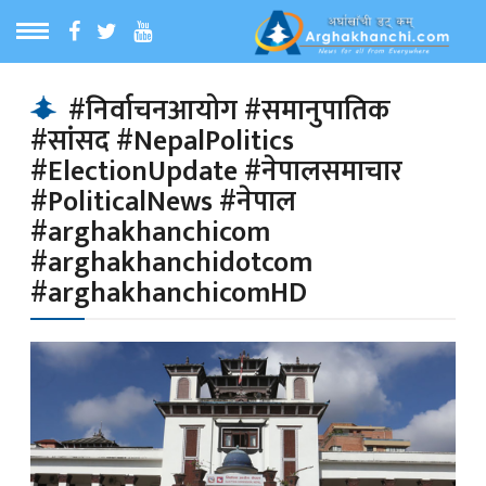
ठ
MENU
#निर्वाचनआयोग #समानुपातिक
#सांसद #NepalPolitics
बारेमा
#ElectionUpdate #नेपालसमाचार
#PoliticalNews #नेपाल
ा समाचार
#arghakhanchicom
#arghakhanchidotcom
#arghakhanchicomHD
रिय समाचार
का समाचार
 समाचार
्य