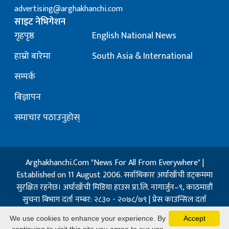
advertising@arghakhanchi.com
साइट नेभिगेशन
गृहपृष्ठ
English National News
हाम्रो बारेमा
South Asia & International
सम्पर्क
बिज्ञापन
समाचार पठाउनुहोस्
Arghakhanchi.Com "News For All From Everywhere" |
Established on 11 August 2006. सर्वाधिकार अर्घाखाँची डट्कममा
सुरक्षित रहनेछ। अर्घाखाँची मिडिया हाउस प्रा.लि. नागार्जुन–९, काठमाडौं
सुचना बिभाग दर्ता नम्बर: २८३० - २०७८/७९ | प्रेस काउन्सिल दर्ता
नम्बर: १३२ / २०७३-०४-२१ | जिप्रका सि- नम्बर: ७, दर्ता नम्बर
We use cookies to enhance your experience. By
Accept
७-०६७-६८