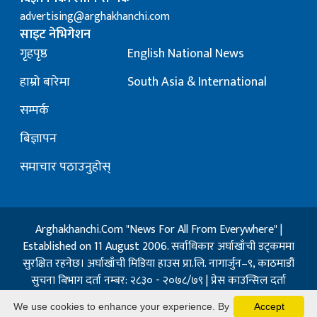
advertising@arghakhanchi.com
साइट नेभिगेशन
गृहपृष्ठ
English National News
हाम्रो बारेमा
South Asia & International
सम्पर्क
बिज्ञापन
समाचार पठाउनुहोस्
Arghakhanchi.Com "News For All From Everywhere" |
Established on 11 August 2006. सर्वाधिकार अर्घाखाँची डट्कममा
सुरक्षित रहनेछ। अर्घाखाँची मिडिया हाउस प्रा.लि. नागार्जुन–९, काठमाडौं
सुचना बिभाग दर्ता नम्बर: २८३० - २०७८/७९ | प्रेस काउन्सिल दर्ता
नम्बर: १३२ / २०७३-०४-२१ | जिप्रका सि- नम्बर: ७, दर्ता नम्बर
We use cookies to enhance your experience. By
Accept
७-०६७-६८