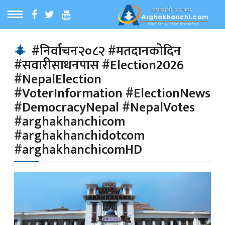
ठ
MENU
#निर्वाचन२०८२ #मतदानकोदिन
#सवारीसाधनपास #Election2026
बारेमा
#NepalElection
#VoterInformation #ElectionNews
ा समाचार
#DemocracyNepal #NepalVotes
#arghakhanchicom
#arghakhanchidotcom
रिय समाचार
#arghakhanchicomHD
का समाचार
 समाचार
्य