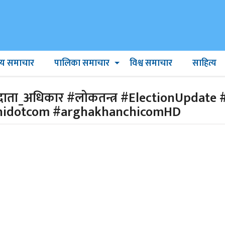
ट्रिय समाचार
पालिका समाचार
विश्व समाचार
साहित्य
तदाता_अधिकार #लोकतन्त्र #ElectionUpdate
hidotcom #arghakhanchicomHD