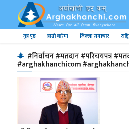
गृह पृष्ठ
हाम्रो बारेमा
जिल्ला समाचार
राष्
#निर्वाचन #मतदान #परिचयपत्र #म
#arghakhanchicom #arghakhanc