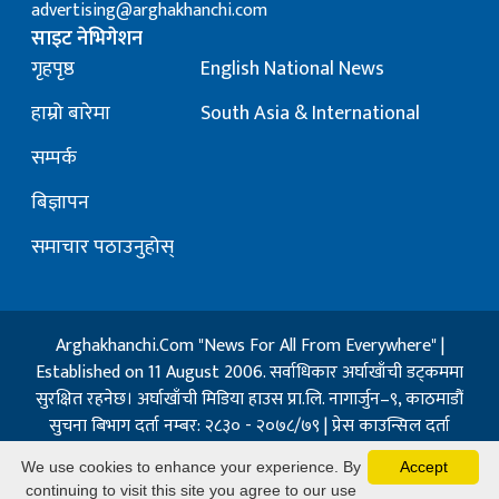
advertising@arghakhanchi.com
साइट नेभिगेशन
गृहपृष्ठ
English National News
हाम्रो बारेमा
South Asia & International
सम्पर्क
बिज्ञापन
समाचार पठाउनुहोस्
Arghakhanchi.Com "News For All From Everywhere" |
Established on 11 August 2006. सर्वाधिकार अर्घाखाँची डट्कममा
सुरक्षित रहनेछ। अर्घाखाँची मिडिया हाउस प्रा.लि. नागार्जुन–९, काठमाडौं
सुचना बिभाग दर्ता नम्बर: २८३० - २०७८/७९ | प्रेस काउन्सिल दर्ता
नम्बर: १३२ / २०७३-०४-२१ | जिप्रका सि- नम्बर: ७, दर्ता नम्बर
We use cookies to enhance your experience. By
Accept
७-०६७-६८
continuing to visit this site you agree to our use