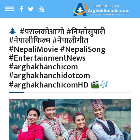
ठ
MENU
#परालकोआगो #निम्तोसुपारी
#नेपालीफिल्म #नेपालीगीत
बारेमा
#NepaliMovie #NepaliSong
#EntertainmentNews
ा समाचार
#arghakhanchicom
#arghakhanchidotcom
रिय समाचार
#arghakhanchicomHD
का समाचार
 समाचार
्य