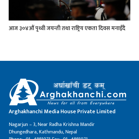
क
आज ३०४औं पृथ्वी जयन्ती तथा राष्ट्रिय एकता दिवस मनाइँदै
ish News
Arghakhanchi Media House Private Limited
Nagarjun – 3, Near Radha Krishna Mandir
Dhungedhara, Kathmandu, Nepal