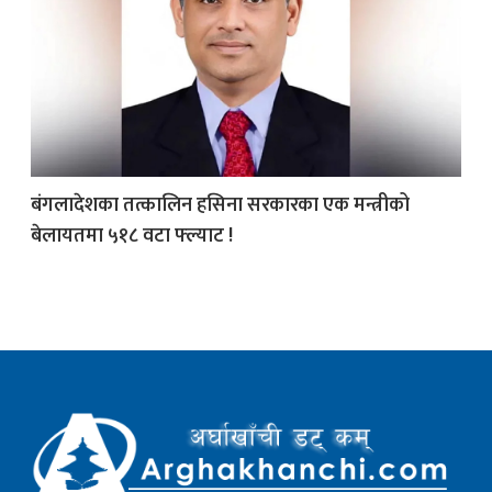
क
ish News
बंगलादेशका तत्कालिन हसिना सरकारका एक मन्त्रीको
बेलायतमा ५१८ वटा फ्ल्याट !