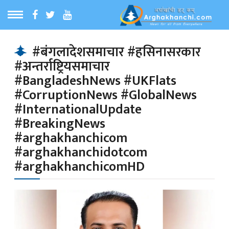
ठ
MENU
#बंगलादेशसमाचार #हसिनासरकार
#अन्तर्राष्ट्रियसमाचार
बारेमा
#BangladeshNews #UKFlats
#CorruptionNews #GlobalNews
ा समाचार
#InternationalUpdate
#BreakingNews
#arghakhanchicom
रिय समाचार
#arghakhanchidotcom
#arghakhanchicomHD
का समाचार
 समाचार
्य