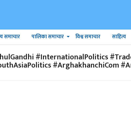
ट्रिय समाचार
पालिका समाचार
विश्व समाचार
साहित्य
RahulGandhi #InternationalPolitics #Tra
SouthAsiaPolitics #ArghakhanchiCom #