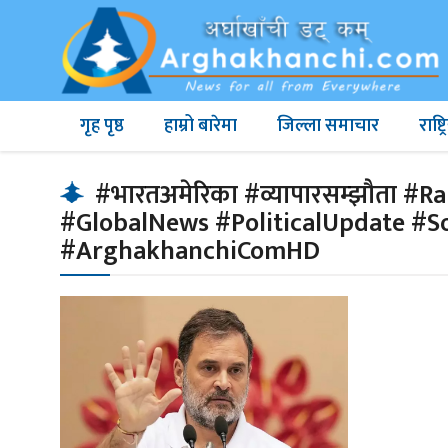
गृह पृष्ठ
हाम्रो बारेमा
जिल्ला समाचार
राष्
#भारतअमेरिका #व्यापारसम्झौता #
#GlobalNews #PoliticalUpdate #
#ArghakhanchiComHD