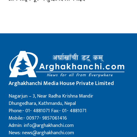
क
ish News
Arghakhanchi Media House Private Limited
Nagarjun – 3, Near Radha Krishna Mandir
Dhungedhara, Kathmandu, Nepal
Phone:- 01- 4881071 Fax:- 01- 4881071
Mobile:- 00977- 9857061416
Admin: info@arghakhanchi.com
News: news@arghakhanchi.com