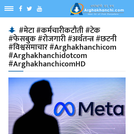
ठ
MENU
#मेटा #कर्मचारीकटौती #टेक
#फेसबुक #रोजगारी #अर्थतन्त्र #छटनी
बारेमा
#विश्वसमाचार #Arghakhanchicom
#Arghakhanchidotcom
ा समाचार
#ArghakhanchicomHD
रिय समाचार
का समाचार
 समाचार
्य