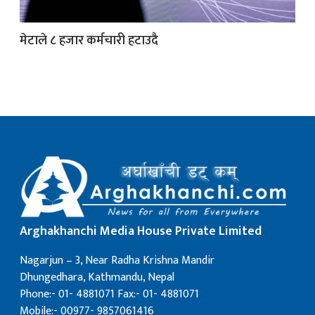
मेटाले ८ हजार कर्मचारी हटाउदै
क
ish News
Arghakhanchi Media House Private Limited
Nagarjun – 3, Near Radha Krishna Mandir
Dhungedhara, Kathmandu, Nepal
Phone:- 01- 4881071 Fax:- 01- 4881071
Mobile:- 00977- 9857061416