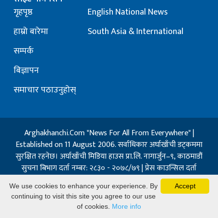
गृहपृष्ठ
English National News
हाम्रो बारेमा
South Asia & International
सम्पर्क
बिज्ञापन
समाचार पठाउनुहोस्
Arghakhanchi.Com "News For All From Everywhere" |
Established on 11 August 2006. सर्वाधिकार अर्घाखाँची डट्कममा
सुरक्षित रहनेछ। अर्घाखाँची मिडिया हाउस प्रा.लि. नागार्जुन–९, काठमाडौं
सुचना बिभाग दर्ता नम्बर: २८३० - २०७८/७९ | प्रेस काउन्सिल दर्ता
नम्बर: १३२ / २०७३-०४-२१ | जिप्रका सि- नम्बर: ७, दर्ता नम्बर
We use cookies to enhance your experience. By
Accept
७-०६७-६८
continuing to visit this site you agree to our use
Powered By:
Best Nepal
of cookies.
More info