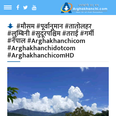
ठ
MENU
#मौसम #पूर्वानुमान #तातोलहर
#लुम्बिनी #सुदूरपश्चिम #तराई #गर्मी
बारेमा
#नेपाल #Arghakhanchicom
#Arghakhanchidotcom
ा समाचार
#ArghakhanchicomHD
रिय समाचार
का समाचार
 समाचार
्य