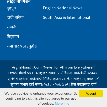
साइट नेभिगेशन
गृहपृष्ठ
English National News
हाम्रो बारेमा
South Asia & International
सम्पर्क
बिज्ञापन
समाचार पठाउनुहोस्
Arghakhanchi.Com "News For All From Everywhere" |
Established on 11 August 2006. सर्वाधिकार अर्घाखाँची डट्कममा
सुरक्षित रहनेछ। अर्घाखाँची मिडिया हाउस प्रा.लि. नागार्जुन–९, काठमाडौं
सुचना बिभाग दर्ता नम्बर: २८३० - २०७८/७९ | प्रेस काउन्सिल दर्ता
नम्बर: १३२ / २०७३-०४-२१ | जिप्रका सि- नम्बर: ७, दर्ता नम्बर
We use cookies to enhance your experience. By
Accept
७-०६७-६८
continuing to visit this site you agree to our use
Powered By:
Best Nepal
of cookies.
More info