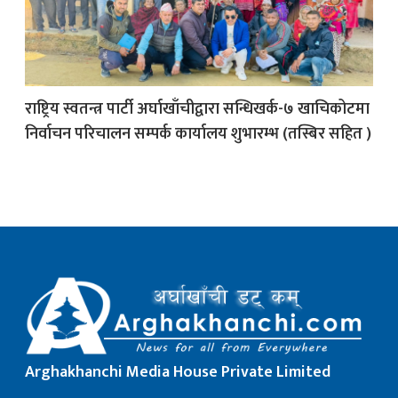
क
राष्ट्रिय स्वतन्त्र पार्टी अर्घाखाँचीद्वारा सन्धिखर्क-७ खाचिकोटमा
निर्वाचन परिचालन सम्पर्क कार्यालय शुभारम्भ (तस्बिर सहित )
ish News
Arghakhanchi Media House Private Limited