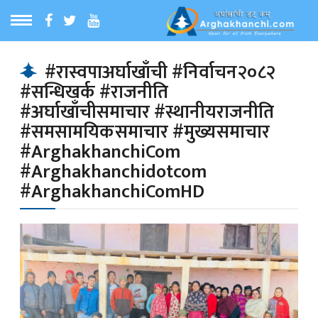
ठ
MENU
#रास्वपाअर्घाखाँची #निर्वाचन२०८२
#सन्धिखर्क #राजनीति
बारेमा
#अर्घाखाँचीसमाचार #स्थानीयराजनीति
#समसामयिकसमाचार #मुख्यसमाचार
ा समाचार
#ArghakhanchiCom
#Arghakhanchidotcom
#ArghakhanchiComHD
रिय समाचार
का समाचार
 समाचार
्य