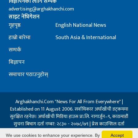
विज्ञापनका लागि सम्पर्क
advertising@arghakhanchi.com
साइट नेभिगेशन
गृहपृष्ठ
English National News
हाम्रो बारेमा
South Asia & International
सम्पर्क
बिज्ञापन
समाचार पठाउनुहोस्
Arghakhanchi.Com "News For All From Everywhere" |
Established on 11 August 2006. सर्वाधिकार अर्घाखाँची डट्कममा
सुरक्षित रहनेछ। अर्घाखाँची मिडिया हाउस प्रा.लि. नागार्जुन–९, काठमाडौं
सुचना बिभाग दर्ता नम्बर: २८३० - २०७८/७९ | प्रेस काउन्सिल दर्ता
नम्बर: १३२ / २०७३-०४-२१ | जिप्रका सि- नम्बर: ७, दर्ता नम्बर
We use cookies to enhance your experience. By
Accept