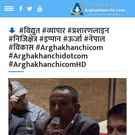
ठ
MENU
#विद्युत #व्यापार #प्रशारणलाइन
#निजिक्षेत्र #इप्पान #ऊर्जा #नेपाल
बारेमा
#विकास #Arghakhanchicom
#Arghakhanchidotcom
ा समाचार
#ArghakhanchicomHD
रिय समाचार
का समाचार
 समाचार
्य