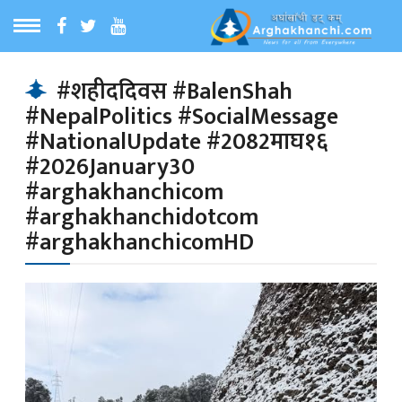
ठ
MENU
#शहीददिवस #BalenShah
#NepalPolitics #SocialMessage
बारेमा
#NationalUpdate #2082माघ१६
#2026January30
ा समाचार
#arghakhanchicom
#arghakhanchidotcom
#arghakhanchicomHD
रिय समाचार
का समाचार
 समाचार
्य