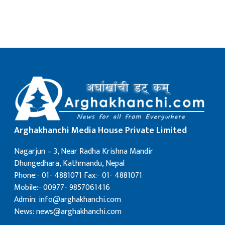
क
ish News
Arghakhanchi Media House Private Limited
Nagarjun – 3, Near Radha Krishna Mandir
Dhungedhara, Kathmandu, Nepal
Phone:- 01- 4881071 Fax:- 01- 4881071
Mobile:- 00977- 9857061416
Admin: info@arghakhanchi.com
News: news@arghakhanchi.com