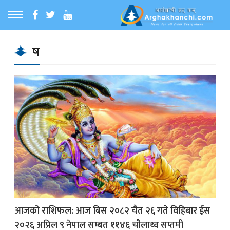
ठ
MENU
ष
बारेमा
ा समाचार
रिय समाचार
का समाचार
 समाचार
आजको राशिफल: आज बिस २०८२ चैत २६ गते विहिबार ईस
२०२६ अप्रिल ९ नेपाल सम्बत ११४६ चौलाथ्व सप्तमी
्य