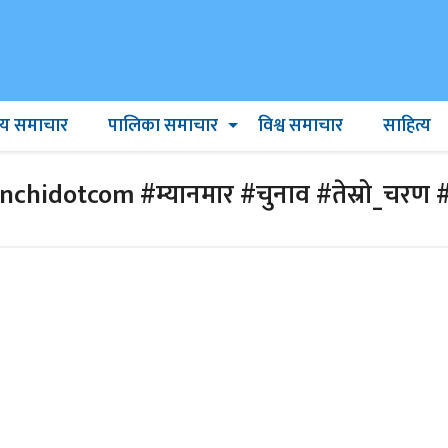
ट्रिय समाचार
पालिका समाचार
विश्व समाचार
साहित्य
idotcom #म्यानमार #चुनाव #तेस्रो_चरण #