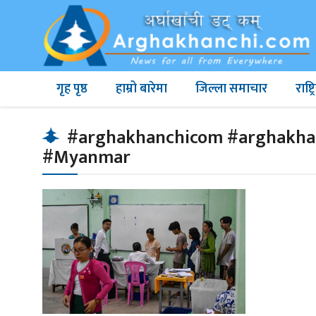
गृह पृष्ठ
हाम्रो बारेमा
जिल्ला समाचार
राष्
#arghakhanchicom #arghakhanch
#Myanmar