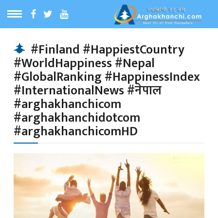
ठ
MENU
#Finland #HappiestCountry
#WorldHappiness #Nepal
बारेमा
#GlobalRanking #HappinessIndex
#InternationalNews #नेपाल
ा समाचार
#arghakhanchicom
#arghakhanchidotcom
#arghakhanchicomHD
रिय समाचार
का समाचार
 समाचार
्य