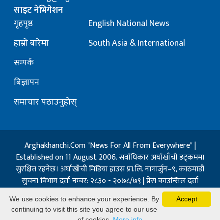
साइट नेभिगेशन
गृहपृष्ठ
English National News
हाम्रो बारेमा
South Asia & International
सम्पर्क
बिज्ञापन
समाचार पठाउनुहोस्
Arghakhanchi.Com "News For All From Everywhere" |
Established on 11 August 2006. सर्वाधिकार अर्घाखाँची डट्कममा
सुरक्षित रहनेछ। अर्घाखाँची मिडिया हाउस प्रा.लि. नागार्जुन–९, काठमाडौं
सुचना बिभाग दर्ता नम्बर: २८३० - २०७८/७९ | प्रेस काउन्सिल दर्ता
नम्बर: १३२ / २०७३-०४-२१ | जिप्रका सि- नम्बर: ७, दर्ता नम्बर
We use cookies to enhance your experience. By
Accept
७-०६७-६८
continuing to visit this site you agree to our use
Powered By:
Best Nepal
of cookies.
More info