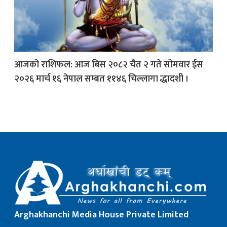
क
आजको राशिफल: आज बिस २०८२ चैत २ गते सोमवार ईस
२०२६ मार्च १६ नेपाल सम्बत ११४६ चिल्लागा द्धादशी ।
ish News
Arghakhanchi Media House Private Limited