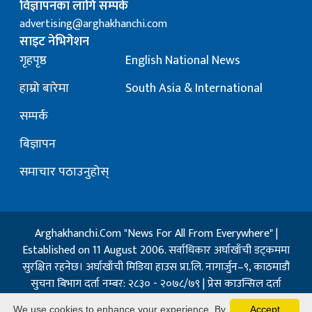
विज्ञापनका लागि सम्पर्क
advertising@arghakhanchi.com
साइट नेभिगेशन
गृहपृष्ठ
English National News
हाम्रो बारेमा
South Asia & International
सम्पर्क
बिज्ञापन
समाचार पठाउनुहोस्
Arghakhanchi.Com "News For All From Everywhere" |
Established on 11 August 2006. सर्वाधिकार अर्घाखाँची डट्कममा
सुरक्षित रहनेछ। अर्घाखाँची मिडिया हाउस प्रा.लि. नागार्जुन–९, काठमाडौं
सुचना बिभाग दर्ता नम्बर: २८३० - २०७८/७९ | प्रेस काउन्सिल दर्ता
नम्बर: १३२ / २०७३-०४-२१ | जिप्रका सि- नम्बर: ७, दर्ता नम्बर
We use cookies to enhance your experience. By
Accept