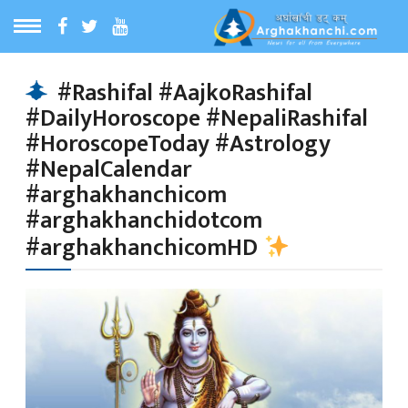
ठ
MENU
#Rashifal #AajkoRashifal
#DailyHoroscope #NepaliRashifal
बारेमा
#HoroscopeToday #Astrology
#NepalCalendar
ा समाचार
#arghakhanchicom
#arghakhanchidotcom
रिय समाचार
#arghakhanchicomHD
का समाचार
 समाचार
्य