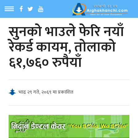
सुनको भाउले फेरि नयाँ
ठ
MENU
रेकर्ड कायम, तोलाको
बारेमा
६१,७६० रुपैयाँ
ा समाचार
रिय समाचार
भाद्र २९ गते, २०६९ मा प्रकाशित
का समाचार
 समाचार
्य