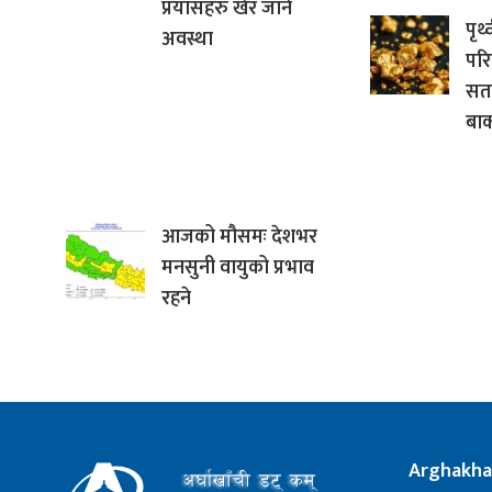
प्रयासहरु खेर जाने
पृथ
अवस्था
परि
सत
बाक
आजको मौसमः देशभर
मनसुनी वायुको प्रभाव
रहने
Arghakha