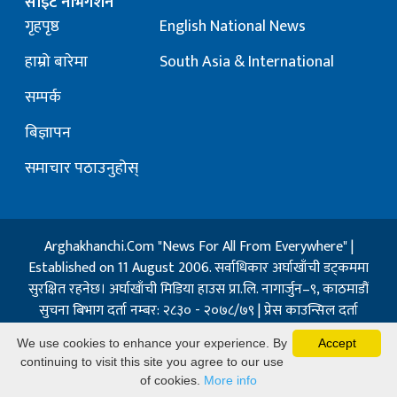
साइट नेभिगेशन
गृहपृष्ठ
English National News
हाम्रो बारेमा
South Asia & International
सम्पर्क
बिज्ञापन
समाचार पठाउनुहोस्
Arghakhanchi.Com "News For All From Everywhere" |
Established on 11 August 2006. सर्वाधिकार अर्घाखाँची डट्कममा
सुरक्षित रहनेछ। अर्घाखाँची मिडिया हाउस प्रा.लि. नागार्जुन–९, काठमाडौं
सुचना बिभाग दर्ता नम्बर: २८३० - २०७८/७९ | प्रेस काउन्सिल दर्ता
नम्बर: १३२ / २०७३-०४-२१ | जिप्रका सि- नम्बर: ७, दर्ता नम्बर
We use cookies to enhance your experience. By
Accept
७-०६७-६८
continuing to visit this site you agree to our use
Powered By:
Best Nepal
of cookies.
More info