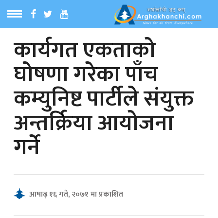
कार्यगत एकताको
ठ
MENU
घोषणा गरेका पाँच
बारेमा
कम्युनिष्ट पार्टीले संयुक्त
ा समाचार
अन्तर्क्रिया आयोजना
रिय समाचार
गर्ने
का समाचार
 समाचार
आषाढ़ १६ गते, २०७१ मा प्रकाशित
्य