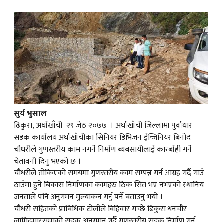
क
ish News
सुर्य भुसाल
ढिकुरा, अर्घाखाँची २९ जेठ २०७७ । अर्घाखाँची जिल्लामा पुर्वाधार
सडक कार्यालय अर्घाखाँचीका सिनियर डिभिजन ईन्जिनियर बिनोद
चौधरीले गुणस्तरीय काम नगर्ने निर्माण ब्यबसायीलाई कारर्बाही गर्ने
चेतावनी दिनु भएको छ ।
चौधरीले तोकिएको समयमा गुणस्तरीय काम सम्पन्न गर्न आग्रह गर्दै गाउँ
ठाउँमा हुने बिकास निर्माणका कामहरु ठिक सित भए नभएको स्थानिय
जनताले पनि अनुगमन मुल्यांकन गर्नु पर्ने बताउनु भयो ।
चौधरी सहितको प्राबिधिक टोलीले बिहिवार गच्छे ढिकुरा धनचौर
लामिदमारसम्मको सडक अनुगमन गर्दै गुणस्तरीय सडक निर्माण गर्न