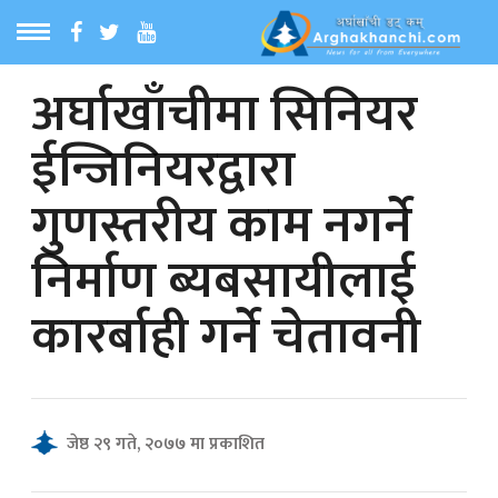
अर्घाखाँचीमा सिनियर
ठ
MENU
ईन्जिनियरद्वारा
बारेमा
गुणस्तरीय काम नगर्ने
ा समाचार
निर्माण ब्यबसायीलाई
रिय समाचार
कारर्बाही गर्ने चेतावनी
का समाचार
 समाचार
जेष्ठ २९ गते, २०७७ मा प्रकाशित
्य