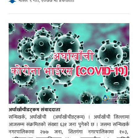
मंसिर ९ गते, २०७७ मा प्रकाशित
क
ish News
अर्घाखाँचीडट्कम संवाददाता
सन्धिखर्क, अर्घाखाँची (अर्घाखाँचीडट्कम) । अर्घाखाँची जिल्लामा
आजसम्म संक्रमितको संख्या ६३१ जना पुगेको छ । जसमा सन्धिखर्क
नगरपालिकामा २७७ जना, शितगंगा नगरपालिकामा १०३,