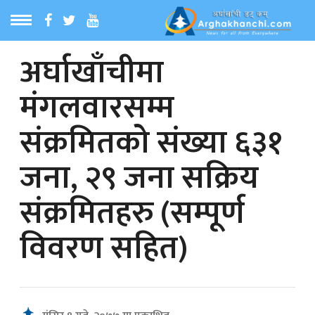
अर्घाखाँचीमा
ठ
MENU
मंगलवारसम्म
बारेमा
संक्रमितको संख्या ६३१
ा समाचार
जना, २९ जना सक्रिय
रिय समाचार
संक्रमितहरु (सम्पूर्ण
का समाचार
विवरण सहित)
 समाचार
्य