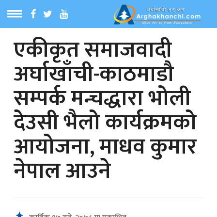
एकीकृत समाजवादी
ठ
MENU
अर्घाखाँची-काठमाडौ
बारेमा
सम्पर्क मन्चद्धारा भोली
ा समाचार
देउसी भैलो कार्यक्रमको
रिय समाचार
आयोजना, माधव कुमार
का समाचार
नेपाल आउने
 समाचार
्य