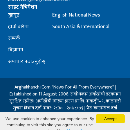
साइट नेभिगेशन
गृहपृष्ठ
English National News
हाम्रो बारेमा
South Asia & International
सम्पर्क
बिज्ञापन
समाचार पठाउनुहोस्
Arghakhanchi.Com "News For All From Everywhere" |
Established on 11 August 2006. सर्वाधिकार अर्घाखाँची डट्कममा
सुरक्षित रहनेछ। अर्घाखाँची मिडिया हाउस प्रा.लि. नागार्जुन–९, काठमाडौं
सुचना बिभाग दर्ता नम्बर: २८३० - २०७८/७९ | प्रेस काउन्सिल दर्ता
नम्बर: १३२ / २०७३-०४-२१ | जिप्रका सि- नम्बर: ७, दर्ता नम्बर
We use cookies to enhance your experience. By
Accept
७-०६७-६८
continuing to visit this site you agree to our use
Powered By:
Best Nepal