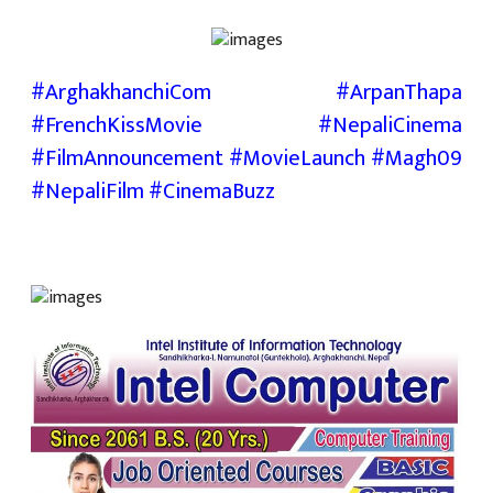
#ArghakhanchiCom #ArpanThapa
#FrenchKissMovie #NepaliCinema
#FilmAnnouncement #MovieLaunch #Magh09
#NepaliFilm #CinemaBuzz