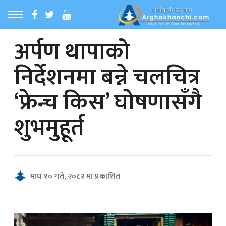
अर्पण थापाको
ठ
MENU
निर्देशनमा बन्ने चलचित्र
बारेमा
‘फ्रेन्च किस’ घोषणासँगै
ा समाचार
शुभमुहूर्त
रिय समाचार
का समाचार
माघ १० गते, २०८२ मा प्रकाशित
 समाचार
्य