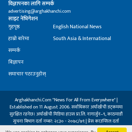
विज्ञापनका लागि सम्पर्क
advertising@arghakhanchi.com
साइट नेभिगेशन
गृहपृष्ठ
English National News
हाम्रो बारेमा
South Asia & International
सम्पर्क
बिज्ञापन
समाचार पठाउनुहोस्
Arghakhanchi.Com "News For All From Everywhere" |
Established on 11 August 2006. सर्वाधिकार अर्घाखाँची डट्कममा
सुरक्षित रहनेछ। अर्घाखाँची मिडिया हाउस प्रा.लि. नागार्जुन–९, काठमाडौं
सुचना बिभाग दर्ता नम्बर: २८३० - २०७८/७९ | प्रेस काउन्सिल दर्ता
नम्बर: १३२ / २०७३-०४-२१ | जिप्रका सि- नम्बर: ७, दर्ता नम्बर