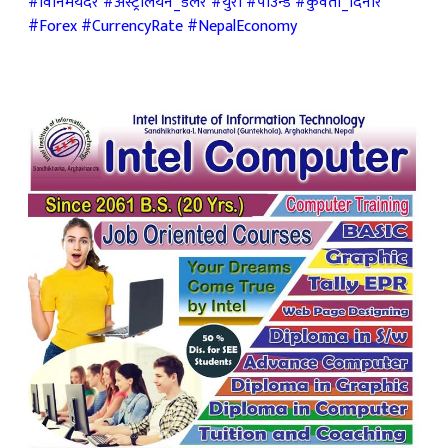
#विनिमयदर #अस्ट्रेलियन_डलर #युरो #पाउन्ड #कुवेती_दिनार
#Forex #CurrencyRate #NepalEconomy