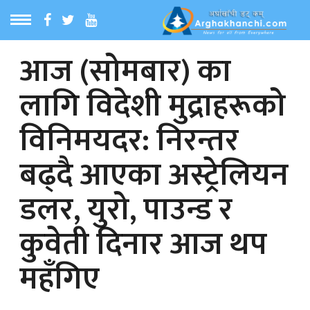
आज (सोमबार) का
ठ
MENU
लागि विदेशी मुद्राहरूको
बारेमा
विनिमयदर: निरन्तर
ा समाचार
बढ्दै आएका अस्ट्रेलियन
रिय समाचार
डलर, युरो, पाउन्ड र
का समाचार
कुवेती दिनार आज थप
महँगिए
 समाचार
्य