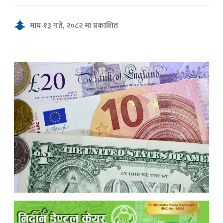
माघ १३ गते, २०८२ मा प्रकाशित
क
ish News