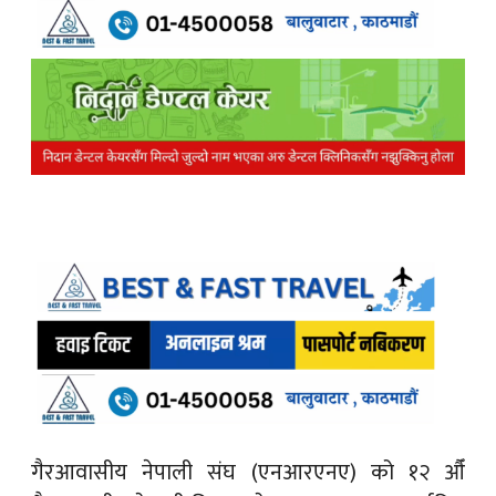
गैरआवासीय नेपाली संघ (एनआरएनए) को १२ औँ