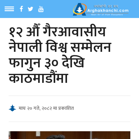
१२ औँ गैरआवासीय
ठ
MENU
नेपाली विश्व सम्मेलन
बारेमा
फागुन ३० देखि
ा समाचार
काठमाडौंमा
रिय समाचार
का समाचार
माघ २० गते, २०८२ मा प्रकाशित
 समाचार
्य