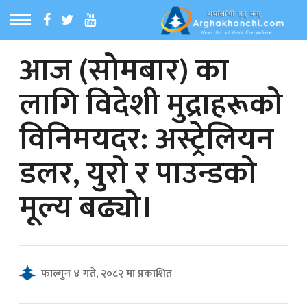
आज (सोमबार) का
ठ
MENU
लागि विदेशी मुद्राहरूको
बारेमा
विनिमयदर: अस्ट्रेलियन
ा समाचार
डलर, युरो र पाउन्डको
रिय समाचार
मूल्य बढ्यो।
का समाचार
 समाचार
फाल्गुन ४ गते, २०८२ मा प्रकाशित
्य