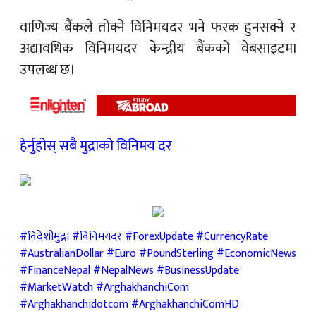
वाणिज्य बैंकले तोक्ने विनिमयदर भने फरक हुनसक्ने र
अद्यावधिक विनिमयदर केन्द्रीय बैंकको वेबसाइटमा
उपलब्ध छ।
हेर्नुहोस् सबै मुद्राको विनिमय दर
#विदेशीमुद्रा #विनिमयदर #ForexUpdate #CurrencyRate
#AustralianDollar #Euro #PoundSterling #EconomicNews
#FinanceNepal #NepalNews #BusinessUpdate
#MarketWatch #ArghakhanchiCom
#Arghakhanchidotcom #ArghakhanchiComHD