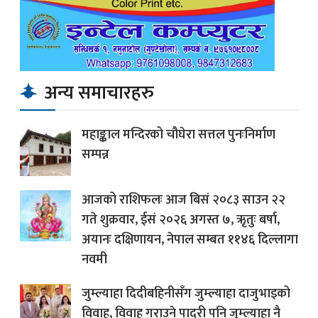
अन्य समाचारहरु
महाङ्काल मन्दिरको चौघेरा सत्तल पुनःनिर्माण
सम्पन्न
आजको राशिफलः आज बिसं २०८३ साउन २२
गते शुक्रवार, ईसं २०२६ अगस्त ७, ऋृतुः बर्षा,
अयानः दक्षिणायन, नेपाल सम्बत ११४६ दिल्लागा
नवमी
जुम्ल्याहा दिदीबहिनीसँग जुम्ल्याहा दाजुभाइको
विवाह, विवाह गराउने पादरी पनि जुम्ल्याहा नै