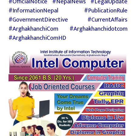
#OfficialNotice #NepalNews #LegalUpdate
#InformationNepal #PublicationRule
#GovernmentDirective #CurrentAffairs
#ArghakhanchiCom #Arghakhanchidotcom
#ArghakhanchiComHD