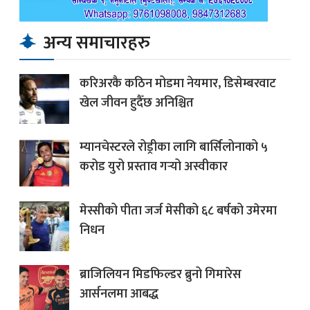
अन्य समाचारहरु
करिअरकै कठिन मोडमा नेयमार, डिसेम्बरवाट
खेल जीवन हुदैँछ अनिश्चित
म्यानचेस्टरले रोड्रीका लागि बार्सिलोनाको ५
करोड युरो प्रस्ताव गर्‍यो अस्वीकार
मेस्सीको पीता जर्ज मेसीको ६८ बर्षको उमेरमा
निधन
ब्राजिलियन मिडफिल्डर ब्रुनो गिमारेस
आर्सनलमा आबद्ध