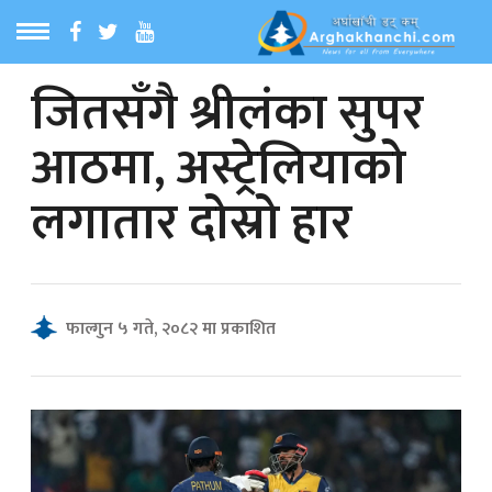
जितसँगै श्रीलंका सुपर
ठ
MENU
आठमा, अस्ट्रेलियाको
बारेमा
लगातार दोस्रो हार
ा समाचार
रिय समाचार
फाल्गुन ५ गते, २०८२ मा प्रकाशित
का समाचार
 समाचार
्य