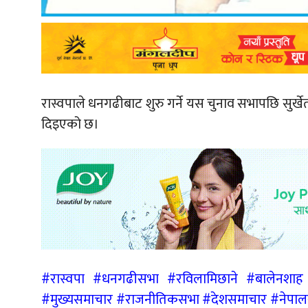
रास्वपाले धनगढीबाट शुरु गर्ने यस चुनाव सभापछि सुर्
दिइएको छ।
#रास्वपा #धनगढीसभा #रविलामिछाने #बालेनशा
#मुख्यसमाचार #राजनीतिकसभा #देशसमाचार #नेप