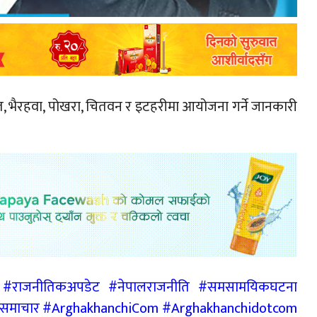
खेत, भैरहवा, पोखरा, चितवन र इटहरीमा आयोजना गर्ने जानकारी
ह #राजनीतिकअपडेट #नेपालराजनीति #समसामयिकघटना
ालसमाचार #ArghakhanchiCom #Arghakhanchidotcom