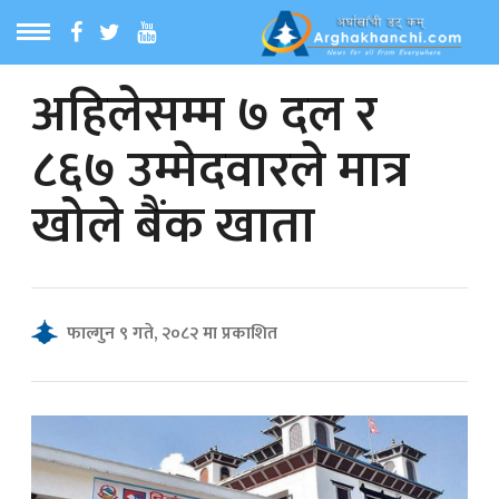
अहिलेसम्म ७ दल र
ठ
MENU
८६७ उम्मेदवारले मात्र
बारेमा
खोले बैंक खाता
ा समाचार
रिय समाचार
फाल्गुन ९ गते, २०८२ मा प्रकाशित
का समाचार
 समाचार
्य