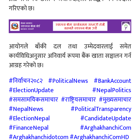
गरिएको छ।
आयोगले बाँकी दल तथा उम्मेदवारलाई समेत
कार्यविधिअनुसार अनिवार्य रूपमा बैंक खाता सञ्चालन गर्न
आग्रह गरेको छ।
#निर्वाचन२०८२ #PoliticalNews #BankAccount
#ElectionUpdate #NepalPolitics
#समसामयिकसमाचार #राष्ट्रियसमाचार #मुख्यसमाचार
#NepalNews #PoliticalTransparency
#ElectionNepal #CandidateUpdate
#FinanceNepal #ArghakhanchiCom
#Arghakhanchidotcom #ArghakhanchiComHD