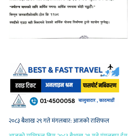
२०८३ बैशाख २९ गते मंगलबार: आजको राशिफल
आजको राशिफल बिस २०८३ बैशाख २९ गते मंगलबार ईस