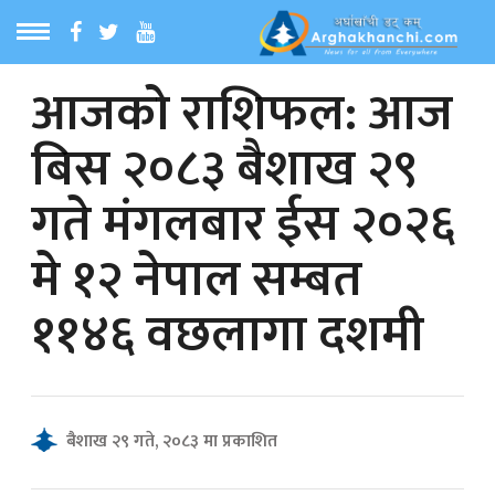
आजको राशिफल: आज
ठ
MENU
बिस २०८३ बैशाख २९
बारेमा
गते मंगलबार ईस २०२६
ा समाचार
मे १२ नेपाल सम्बत
रिय समाचार
११४६ वछलागा दशमी
का समाचार
 समाचार
बैशाख २९ गते, २०८३ मा प्रकाशित
्य