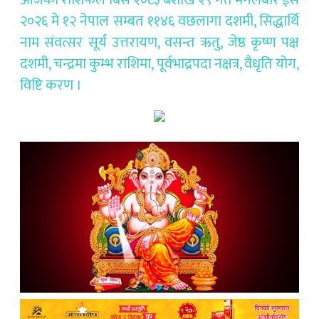
२०२६ मे १२ नेपाल सम्बत ११४६ वछलागा दशमी, सिद्धार्थि
नाम संवत्सर सूर्य उत्तरायण, वसन्त ऋतु, जेष्ठ कृष्ण पक्ष
दशमी, चन्द्रमा कुम्भ राशिमा, पूर्वभाद्रपदा नक्षत्र, वैधृति योग,
विष्टि करण ।