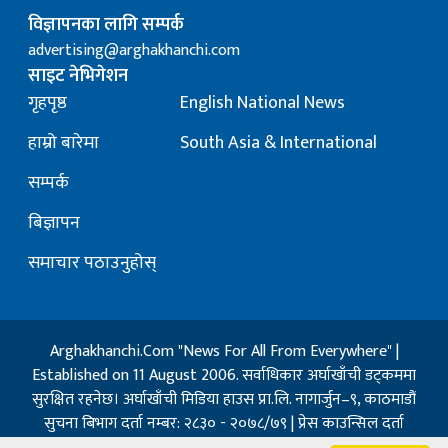
विज्ञापनका लागि सम्पर्क
advertising@arghakhanchi.com
साइट नेभिगेशन
गृहपृष्ठ
English National News
हाम्रो बारेमा
South Asia & International
सम्पर्क
बिज्ञापन
समाचार पठाउनुहोस्
Arghakhanchi.Com "News For All From Everywhere" |
Established on 11 August 2006. सर्वाधिकार अर्घाखाँची डट्कममा
सुरक्षित रहनेछ। अर्घाखाँची मिडिया हाउस प्रा.लि. नागार्जुन–९, काठमाडौं
सुचना बिभाग दर्ता नम्बर: २८३० - २०७८/७९ | प्रेस काउन्सिल दर्ता
नम्बर: १३२ / २०७३-०४-२१ | जिप्रका सि- नम्बर: ७, दर्ता नम्बर