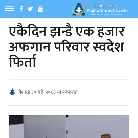
एकैदिन झन्डै एक हजार
ठ
MENU
अफगान परिवार स्वदेश
बारेमा
फिर्ता
ा समाचार
रिय समाचार
बैशाख ३० गते, २०८३ मा प्रकाशित
का समाचार
 समाचार
्य