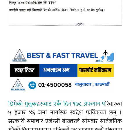
छिमेकी मुलुकहरूबाट एकै दिन ९७८ अफगान प
रिवारका
५ हजार ४६ जना नागरिक स्वदेश फर्किएका छन् ।
सरकारी समाचार एजेन्सी बाख्तरले सोमबार सार्वजनिक
गरेको विवरणअनुसार पछिल्लो २४ घण्टामा ठूलो संख्यामा