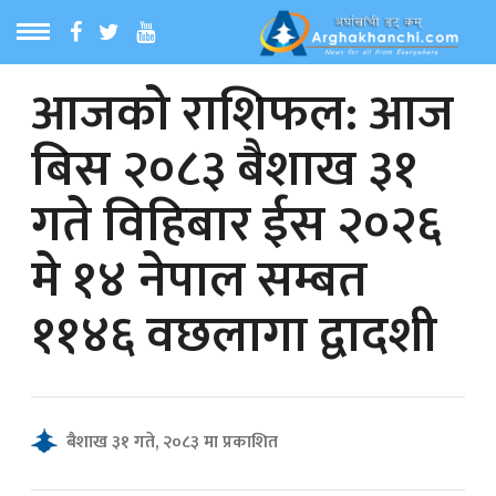
आजको राशिफल: आज
ठ
MENU
बिस २०८३ बैशाख ३१
बारेमा
गते विहिबार ईस २०२६
ा समाचार
मे १४ नेपाल सम्बत
रिय समाचार
११४६ वछलागा द्वादशी
का समाचार
 समाचार
बैशाख ३१ गते, २०८३ मा प्रकाशित
्य