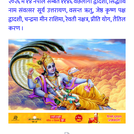
२०२६ मे १४ नेपाल सम्बत ११४६ वछलागा द्वादशी, सिद्धार्थि
नाम संवत्सर सूर्य उत्तरायण, वसन्त ऋतु, जेष्ठ कृष्ण पक्ष
द्वादशी, चन्द्रमा मीन राशिमा, रेवती नक्षत्र, प्रीति योग, तैतिल
करण ।