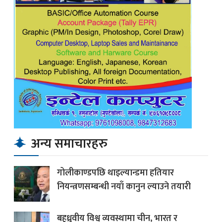
अन्य समाचारहरु
गोलीकाण्डपछि थाइल्यान्डमा हतियार
नियन्त्रणसम्बन्धी नयाँ कानुन ल्याउने तयारी
बहुध्रुवीय विश्व व्यवस्थामा चीन, भारत र