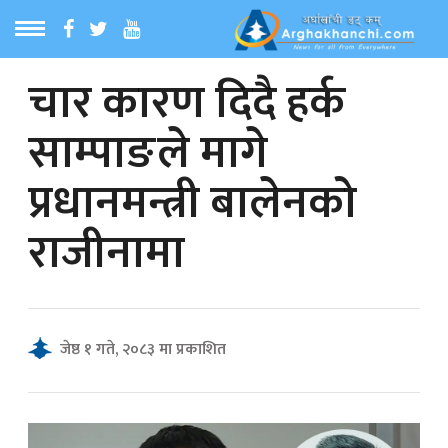
चार कारण दिदै हर्क
ठ
MENU
साम्पाङले मागे
बारेमा
प्रधानमन्त्री बालेनको
ा समाचार
राजीनामा
रिय समाचार
का समाचार
जेष्ठ १ गते, २०८३ मा प्रकाशित
 समाचार
्य