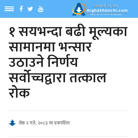
१ सयभन्दा बढी मूल्यका
ठ
MENU
सामानमा भन्सार
बारेमा
उठाउने निर्णय
ा समाचार
सर्वोच्चद्वारा तत्काल
रिय समाचार
रोक
का समाचार
 समाचार
जेष्ठ २ गते, २०८३ मा प्रकाशित
्य