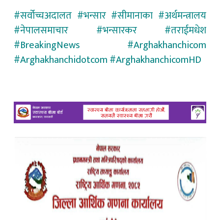
#सर्वोच्चअदालत #भन्सार #सीमानाका #अर्थमन्त्रालय
#नेपालसमाचार #भन्सारकर #तराईमधेश
#BreakingNews #Arghakhanchicom
#Arghakhanchidotcom #ArghakhanchicomHD