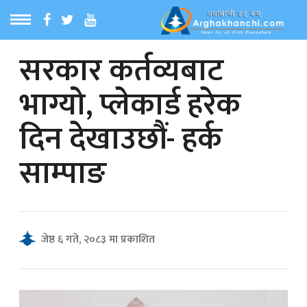
सरकार कर्तव्यबाट
ठ
MENU
भाग्यो, प्लेकार्ड हरेक
बारेमा
दिन देखाउछौं- हर्क
ा समाचार
साम्पाङ
रिय समाचार
का समाचार
जेष्ठ ६ गते, २०८३ मा प्रकाशित
 समाचार
्य