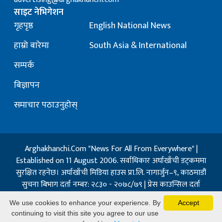
साइट नेभिगेशन
गृहपृष्ठ
English National News
हाम्रो बारेमा
South Asia & International
सम्पर्क
बिज्ञापन
समाचार पठाउनुहोस्
Arghakhanchi.Com "News For All From Everywhere" |
Established on 11 August 2006. सर्वाधिकार अर्घाखाँची डट्कममा
सुरक्षित रहनेछ। अर्घाखाँची मिडिया हाउस प्रा.लि. नागार्जुन–९, काठमाडौं
सुचना बिभाग दर्ता नम्बर: २८३० - २०७८/७९ | प्रेस काउन्सिल दर्ता
नम्बर: १३२ / २०७३-०४-२१ | जिप्रका सि- नम्बर: ७, दर्ता नम्बर
We use cookies to enhance your experience. By
Accept
७-०६७-६८
continuing to visit this site you agree to our use
Powered By:
Best Nepal