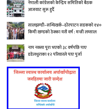
नेपाली कांग्रेसको केन्द्रिय समितिको बैठक
आजवाट सुरू हुदैँ
सालझण्डी–सन्धिखर्क–ढोरपाटन सडकको १४०
किमी खण्डको ठेक्का यसै वर्ष : मन्त्री लम्साल
नाप नक्सा पूरा भएको ३८ वर्षपछि पाए
डडेलधुराका १२ परिवारले पाए पुर्जा