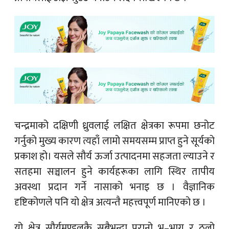
चन्द्रमाको दक्षिणी ध्रुवलाई लक्षित क्षेत्रका रूपमा छनोट
गर्नुको मुख्य कारण त्यहाँ लामो समयसम्म प्राप्त हुने सूर्यको
प्रकाश हो। यसले सौर्य ऊर्जा उत्पादनमा सहजता ल्याउने र
सतहमा सञ्चालन हुने कार्यहरूका लागि स्थिर तापीय
अवस्था प्रदान गर्ने नासाको भनाइ छ । वैज्ञानिक
दृष्टिकोणले पनि यो क्षेत्र अत्यन्तै महत्त्वपूर्ण मानिएको छ ।
यो क्षेत्र सौर्यमण्डलकै सबैभन्दा पुरानो भू–भाग र ठूलो