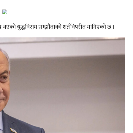
एको युद्धविराम सम्झौताको शर्तविपरीत मानिएको छ ।