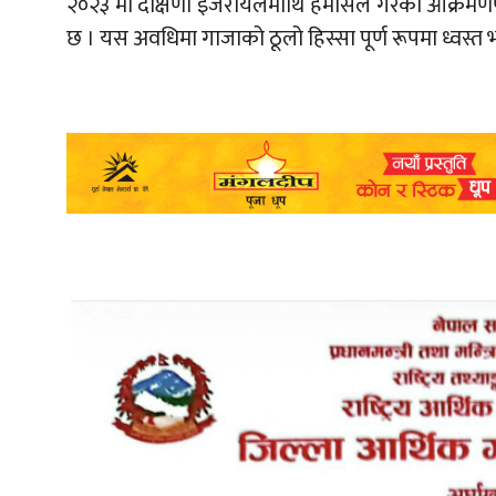
२०२३ मा दक्षिणी इजरायलमाथि हमासले गरेको आक्रमणप
छ । यस अवधिमा गाजाको ठूलो हिस्सा पूर्ण रूपमा ध्वस्