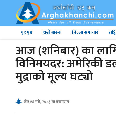
गृह पृष्ठ
हाम्रो बारेमा
जिल्ला समाचार
राष्
आज (शनिबार) का लागि व
विनिमयदर: अमेरिकी डल
मुद्राको मूल्य घट्यो
जेष्ठ १६ गते, २०८३ मा प्रकाशित