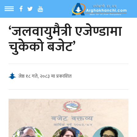
‘जलवायुमैत्री एजेण्डामा
ठ
MENU
चुकेको बजेट’
बारेमा
ा समाचार
जेष्ठ १८ गते, २०८३ मा प्रकाशित
रिय समाचार
का समाचार
 समाचार
्य