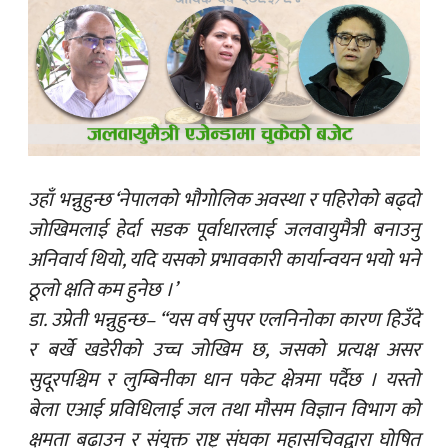
उहाँ भन्नुहुन्छ ‘नेपालको भौगोलिक अवस्था र पहिरोको बढ्दो
जोखिमलाई हेर्दा सडक पूर्वाधारलाई जलवायुमैत्री बनाउनु
अनिवार्य थियो, यदि यसको प्रभावकारी कार्यान्वयन भयो भने
ठूलो क्षति कम हुनेछ ।’
डा. उप्रेती भन्नुहुन्छ– “यस वर्ष सुपर एलनिनोका कारण हिउँदे
र बर्खे खडेरीको उच्च जोखिम छ, जसको प्रत्यक्ष असर
सुदूरपश्चिम र लुम्बिनीका धान पकेट क्षेत्रमा पर्दैछ । यस्तो
बेला एआई प्रविधिलाई जल तथा मौसम विज्ञान विभाग को
क्षमता बढाउन र संयुक्त राष्ट्र संघका महासचिवद्वारा घोषित