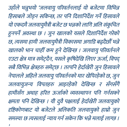
उहाँले भन्नुभयो ‘जलवायु परिवर्तनलाई यो बजेटमा विभिन्न
हिसाबले जोड्न सकिन्छ, तर पनि दिशानिर्देश गर्ने हिसावले
यो एकदमै जलवायुमैत्री बजेट छ भन्नको लागि अलि संकुचित
हुनपर्ने अवस्था छ । जुन खालको यसले दिशानिर्देश गरेको
छ, त्यसमा हामी जलवायुमैत्री विकासमा अगाडि बढ्दैछौँ भन्ने
खालको भान चाहीँ कम हुने देखिन्छ । जलवायु परिवर्तनले
एउटा क्षेत्र मात्र समेट्दैन, यसले कृषिदेखि लिएर ऊर्जा, विपद्
सबै विभिन्न क्षेत्रहरु समेट्छ । तरपनि हेर्दाखेरी जुन हिसावले
नेपालले अहिले जलवायु परिवर्तनको मार खेपिरहेको छ, जुन
जलवायुजन्य विपतहरु आइरहेको देखिन्छ र सँगसँगै
हामीसँग अथाह हरित ऊर्जाको व्यवस्थापन पनि गर्नसक्ने
क्षमता पनि देखिन्छ । यी दुवै पक्षलाई हेर्दाखेरी जलवायुको
दृष्टिकोणबाट यो बजेटले अलिकति जलवायुको हाम्रो जुन
समस्या छ त्यसलाई न्याय गर्न सकेन कि भन्ने मलाई लाग्छ ।
’