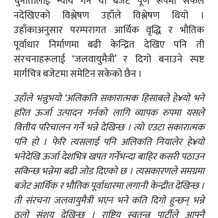
चुनौतीलाई न्याय गर्न यो बजेट पूर्ण रूपमा सफल
नदेखिएको विश्लेषण उहाँले विश्लेषण थियो ।
उहाँकाअनुसार परम्परागत आर्थिक वृद्धि र भौतिक
पूर्वाधार निर्माणमा बढी केन्द्रित देखिए पनि ती
संरचनाहरूलाई ‘जलवायुमैत्री’ र दिगो बनाउने स्पष्ट
मार्गचित्र बजेटमा समेटिन सकेको छैन ।
उहाँले भन्नुभयो ‘अलिकति सकारात्मक हिसाबले हे¥यो भने
हरित ऊर्जा उत्पादन गर्नको लागि व्यापक रुपमा यसले
वित्तीय परिचालन गर्ने भन्ने देखिन्छ । त्यो एउटा सकारात्मक
पनि हो । फेरि त्यसलाई पनि अलिकति नियालेर हे¥यो
भनेदेखि ऊर्जा देशभित्र खपत गर्नेभन्दा बाहिर कसरी पठाउन
सकिन्छ भन्नेमा बढी जोड दिएको छ । त्यसकारणले समग्रमा
बजेट आर्थिक र भौतिक पूर्वाधारमा लगानी केन्द्रीत देखिन्छ ।
ती संरचना जलवायुमैत्री भएन भने कति दिगो हुन्छन् भन्ने
ठूलो संशय देखिन्छ । राष्ट्रिय स्वतन्त्र पार्टीले आफ्नै