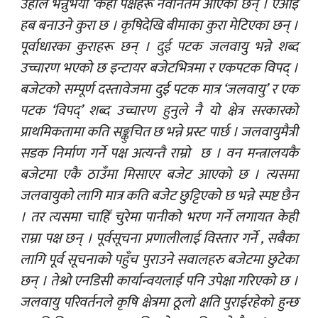
उहाँले भन्नुभयो ‘केही पक्षहरू नवीनतम आएका छन् । एआई
हब बनाउने कुरा छ । कृषिदेखि बीमाका कुरा मेटिएका छन् ।
पूर्वाधारका कुराहरू छन् । दुई पटक जलवायु भन्ने शब्द
उच्चारण भएको छ इन्टायर बजेटभित्रमा र एकपटक विपद् ।
बजेटको सम्पूर्ण दस्तावेजमा दुई पटक मात्र ‘जलवायु’ र एक
पटक ‘विपद्’ शब्द उच्चारण हुनुले नै यो क्षेत्र सरकारको
प्राथमिकतामा कति सङ्कुचित छ भन्ने प्रस्ट पार्छ । जलवायुमैत्री
सडक निर्माण गर्ने पक्ष अत्यन्तै राम्रो छ । वन मन्त्रालयकै
बजेटमा एकै ठाउँमा मिसाएर बजेट आएको छ । त्यसमा
जलवायुको लागि मात्र कति बजेट छुट्टिएको छ भन्ने स्पष्ट छैन
। तर त्यसमा चाहिँ चुरेमा पानीको भरण गर्ने लगायत केही
राम्रा पक्ष छन् । पूर्वसूचना प्रणालीलाई विस्तार गर्ने , सबैका
लागि पूर्व सूचनाको पहुँच पुराउने सवालहरु बजेटमा छुटेका
छन् । तेश्रो एनडिसी कार्यान्वयलाई पनि उपेक्षा गरिएको छ ।
जलवायु परिवर्तनले कृषि क्षेत्रमा ठूलो क्षति पुराईरहेको हुन्छ