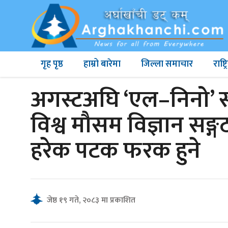
गृह पृष्ठ
हाम्रो बारेमा
जिल्ला समाचार
राष्
अगस्टअघि ‘एल–निनो’ सक्
विश्व मौसम विज्ञान सङ
हरेक पटक फरक हुने
जेष्ठ १९ गते, २०८३ मा प्रकाशित