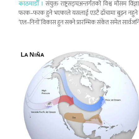
काठमाडौँ ।
संयुक्त राष्ट्रसङ्घअन्तर्गतको विश्व मौसम 
फरक–फरक हुने भएकाले यसलाई एउटै ढाँचामा बुझ्न नहुने
‘एल–निनो’ विकास हुन सक्ने प्रारम्भिक संकेत समेत सार्वज