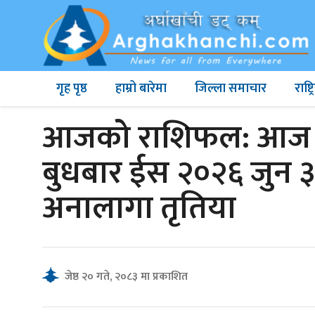
गृह पृष्ठ
हाम्रो बारेमा
जिल्ला समाचार
राष्
आजको राशिफल: आज ब
बुधबार ईस २०२६ जुन ३
अनालागा तृतिया
जेष्ठ २० गते, २०८३ मा प्रकाशित