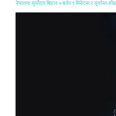
नेपालमा सुर्योदय बिहान ५ बजेर ९ मिनेटमा र सूर्यास्त साँ