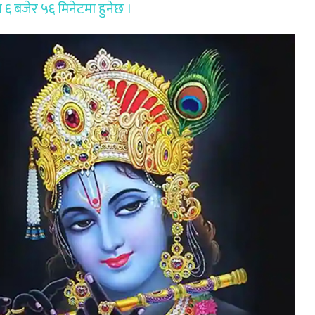
झ ६ बजेर ५६ मिनेटमा हुनेछ ।