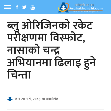
ब्लु ओरिजिनको रकेट
ठ
MENU
परीक्षणमा विस्फोट,
बारेमा
नासाको चन्द्र
ा समाचार
अभियानमा ढिलाइ हुने
रिय समाचार
चिन्ता
का समाचार
 समाचार
जेष्ठ २० गते, २०८३ मा प्रकाशित
्य