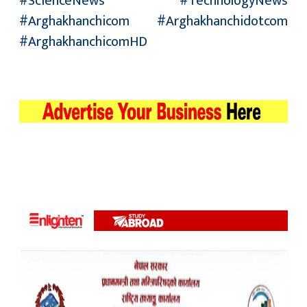
#ScienceNews #TechnologyNews
#Arghakhanchicom #Arghakhanchidotcom
#ArghakhanchicomHD